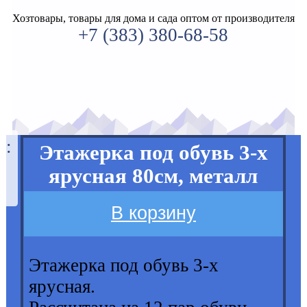
Хозтовары, товары для дома и сада оптом от производителя
+7 (383) 380-68-58
а:
Этажерка под обувь 3-х
5
ярусная 80см, металл
В корзину
Этажерка под обувь 3-х
ярусная.