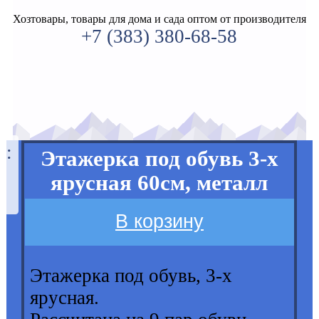
Хозтовары, товары для дома и сада оптом от производителя
+7 (383) 380-68-58
а:
Этажерка под обувь 3-х
ярусная 60см, металл
В корзину
Этажерка под обувь, 3-х
ярусная.