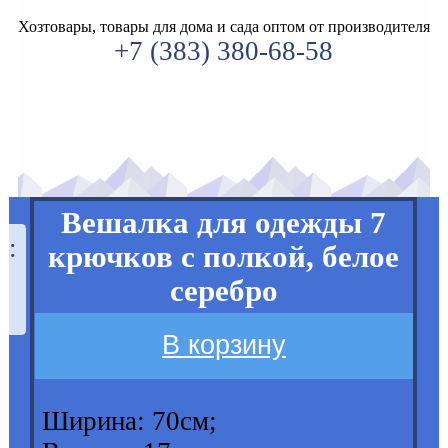
Хозтовары, товары для дома и сада оптом от производителя
+7 (383) 380-68-58
Вешалка для одежды 7
а:
крючков с полкой, белое
серебро
В корзину
Ширина: 70см;