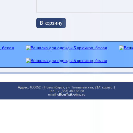
В корзину
Адрес:
630052, г.Новосибирск, ул. Толмачевская, 21А, корпус 1
Тел. +7 (383) 380-68-58
email:
office@ptk-olimp.ru