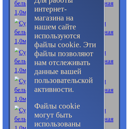
Для работы
интернет-
магазина на
нашем сайте
используются
файлы cookie. Эти
файлы позволяют
нам отслеживать
данные вашей
пользовательской
активности.
Файлы cookie
могут быть
использованы