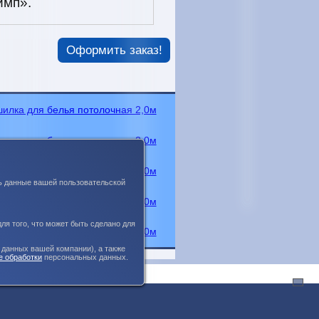
имп».
Оформить заказ!
ь данные вашей пользовательской
ля того, что может быть сделано для
 данных вашей компании), а также
е обработки
персональных данных.