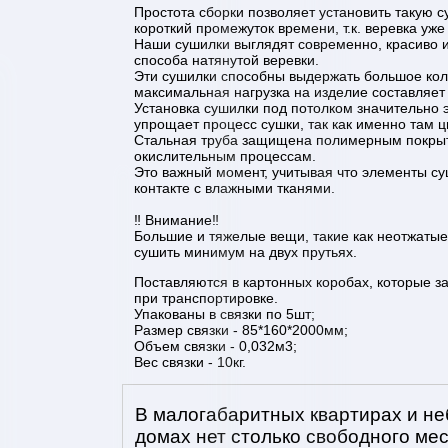
Простота сборки позволяет установить такую 
короткий промежуток времени, т.к. веревка уже
Наши сушилки выглядят современно, красиво и 
способа натянутой веревки.
Эти сушилки способны выдержать большое кол
максимальная нагрузка на изделие составляет 
Установка сушилки под потолком значительно э
упрощает процесс сушки, так как именно там ц
Стальная труба защищена полимерным покрыти
окислительным процессам.
Это важный момент, учитывая что элементы су
контакте с влажными тканями.
‼️ Внимание‼️
Большие и тяжелые вещи, такие как неотжаты
сушить минимум на двух прутьях.
Поставляются в картонных коробах, которые 
при транспортировке.
Упакованы в связки по 5шт;
Размер связки - 85*160*2000мм;
Объем связки - 0,032м3;
Вес связки - 10кг.
В малогабаритных квартирах и н
домах нет столько свободного мес