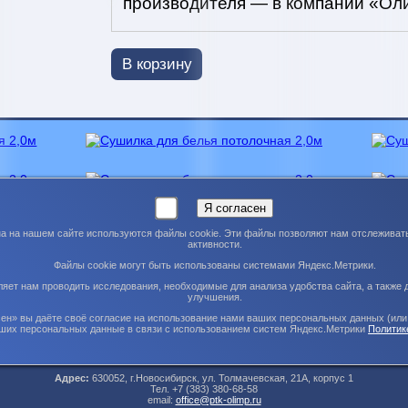
производителя — в компании «Ол
В корзину
на на нашем сайте используются файлы cookie. Эти файлы позволяют нам отслеживат
активности.
Файлы cookie могут быть использованы системами Яндекс.Метрики.
яет нам проводить исследования, необходимые для анализа удобства сайта, а также д
улучшения.
ен» вы даёте своё согласие на использование нами ваших персональных данных (или
ших персональных данные в связи с использованием систем Яндекс.Метрики
Политик
Адрес:
630052, г.Новосибирск, ул. Толмачевская, 21А, корпус 1
Тел. +7 (383) 380-68-58
email:
office@ptk-olimp.ru