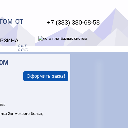
том от
+7 (383) 380-68-58
ОРЗИНА
0 ШТ.
0 РУБ.
0М
Оформить заказ!
мм;
лки 2кг мокрого белья;