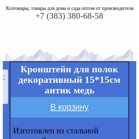
Хозтовары, товары для дома и сада оптом от производителя
+7 (383) 380-68-58
Кронштейн для полок
а:
декоративный 15*15см
антик медь
В корзину
Изготовлен из стальной