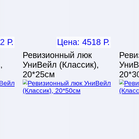
2 Р.
Цена: 4518 Р.
Ревизионный люк
Реви
,
УниВейл (Классик),
УниВ
20*25см
20*3