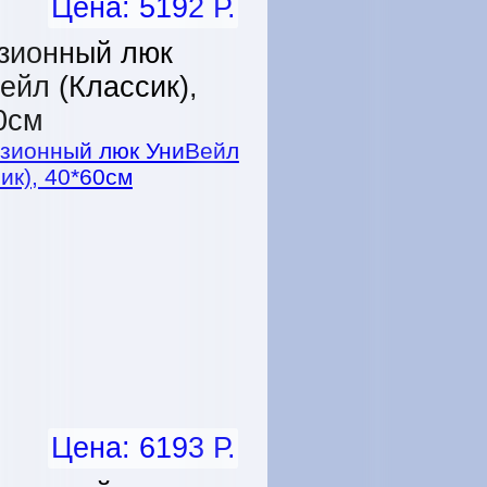
Цена: 5192 Р.
зионный люк
ейл (Классик),
0см
Цена: 6193 Р.