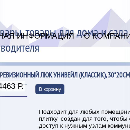
вары, товары для дома и сада
НАЯ ИНФОРМАЦИЯ
О КОМПАН
водителя
РЕВИЗИОННЫЙ ЛЮК УНИВЕЙЛ (КЛАССИК), 30*20С
4463 Р.
В корзину
Подходит для любых помещений
плитку, создан для того, чтобы
доступ к нужным узлам коммуни