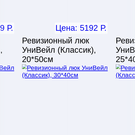
9 Р.
Цена: 5192 Р.
Ревизионный люк
Реви
,
УниВейл (Классик),
УниВ
20*50см
25*4