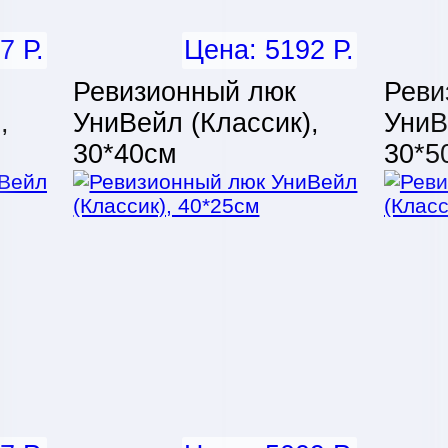
7 Р.
Цена: 5192 Р.
Ревизионный люк
Реви
,
УниВейл (Классик),
УниВ
30*40см
30*5