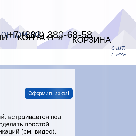
 оптом от
+7 (383) 380-68-58
ИИ
КОНТАКТЫ
КОРЗИНА
0 ШТ.
0 РУБ.
М
Оформить заказ!
: встраивается под
 сделать простой
каций (см. видео).