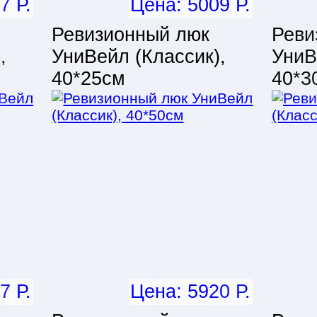
7 Р.
Цена: 5009 Р.
Ревизионный люк
Реви
,
УниВейл (Классик),
УниВ
40*25см
40*3
7 Р.
Цена: 5920 Р.