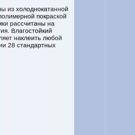
ны из холоднокатанной
полимерной покраской
мки рассчитаны на
ия. Влагостойкий
ляет наклеить любой
ии 28 стандартных