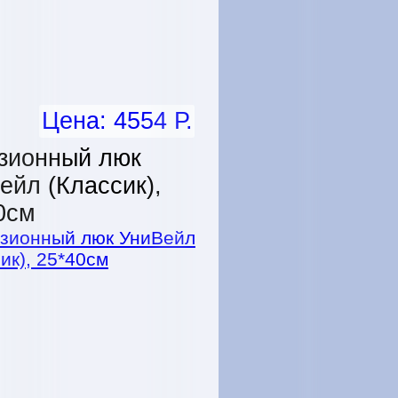
Цена: 4554 Р.
зионный люк
ейл (Классик),
0см