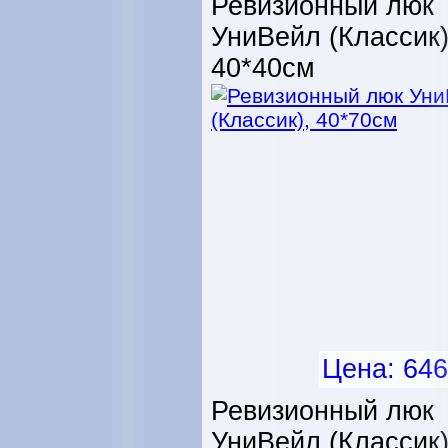
Ревизионный люк
УниВейл (Классик)
40*40см
Цена: 646
Ревизионный люк
УниВейл (Классик)