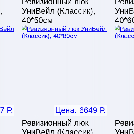
Ревизионный люк
Реви
,
УниВейл (Классик),
УниВ
40*50см
40*6
7 Р.
Цена: 6649 Р.
Ревизионный люк
Реви
,
УниВейл (Классик),
УниВ