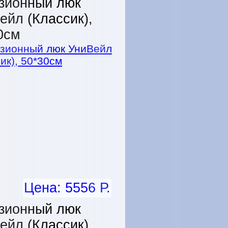
зионный люк
ейл (Классик),
0см
Цена: 5556 Р.
зионный люк
ейл (Классик),