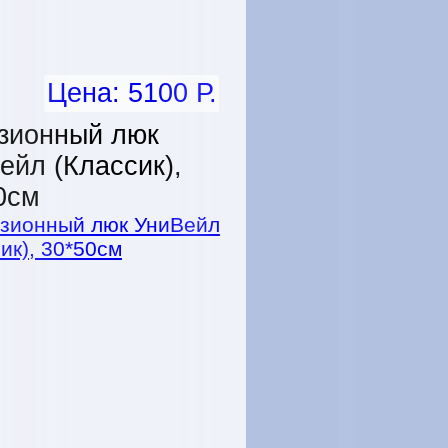
Цена: 5100 Р.
зионный люк
ейл (Классик),
0см